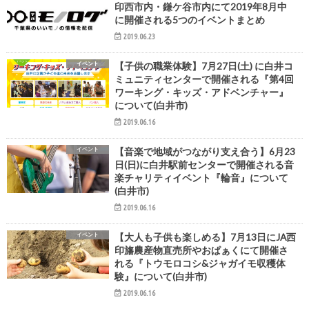
印西市内・鎌ケ谷市内にて2019年8月中
に開催される5つのイベントまとめ
2019.06.23
イベント
【子供の職業体験】7月27日(土) に白井コ
ミュニティセンターで開催される『第4回
ワーキング・キッズ・アドベンチャー』
について(白井市)
2019.06.16
イベント
【音楽で地域がつながり支え合う】6月23
日(日)に白井駅前センターで開催される音
楽チャリティイベント『輪音』について
(白井市)
2019.06.16
イベント
【大人も子供も楽しめる】7月13日にJA西
印旛農産物直売所やおぱぁくにて開催さ
れる『トウモロコシ&ジャガイモ収穫体
験』について(白井市)
2019.06.16